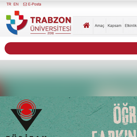
Menüyü Kapat
TR
EN
E-Posta
Amaç
Kapsam
Etkinli