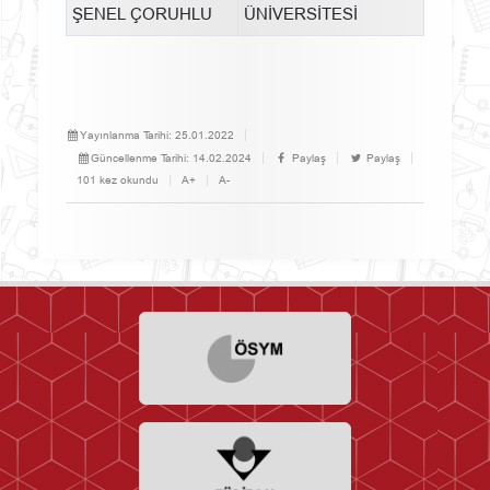
ŞENEL ÇORUHLU
ÜNİVERSİTESİ
Yayınlanma Tarihi:
25.01.2022
Güncellenme Tarihi:
14.02.2024
Paylaş
Paylaş
101 kez okundu
A+
A-