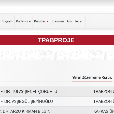
k Programı
Katılımcılar
Kurullar
Başvuru
Afiş
İletişim
TPABPROJE
Yerel Düzenleme Kurulu
F. DR. TÜLAY ŞENEL ÇORUHLU
TRABZON Ü
F. DR. AYŞEGÜL ŞEYİHOĞLU
TRABZON Ü
. DR. ARZU KİRMAN BİLGİN
KAFKAS ÜN