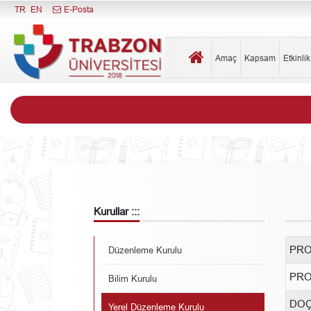
Menüyü Kapat
TR
EN
E-Posta
Amaç
Kapsam
Etkinli
Kurullar :::
PRO
Düzenleme Kurulu
PRO
Bilim Kurulu
DOÇ
Yerel Düzenleme Kurulu