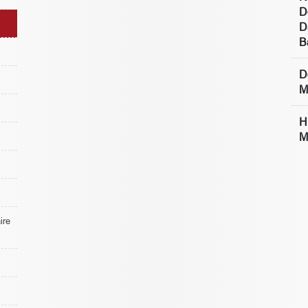
D
D
B
D
M
H
M
re