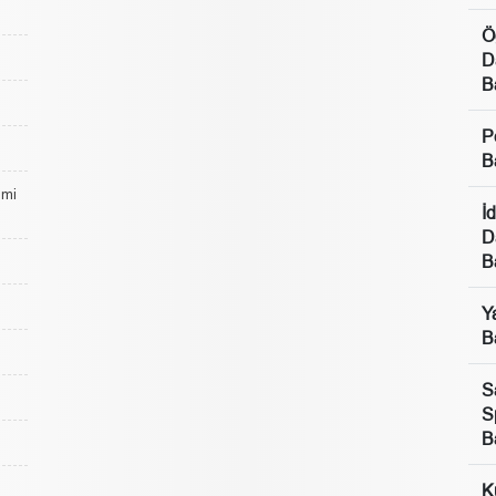
Ö
D
B
P
B
lmi
İ
D
B
Y
B
S
S
B
K