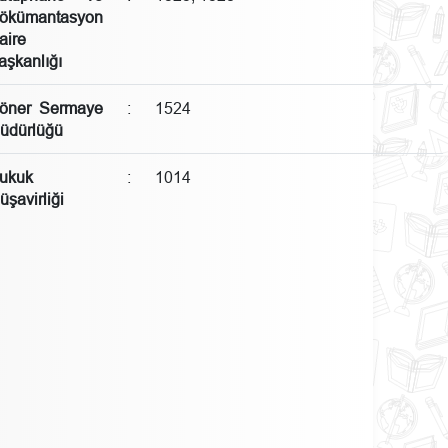
ökümantasyon
aire
aşkanlığı
öner Sermaye
:
1524
üdürlüğü
ukuk
:
1014
üşavirliği