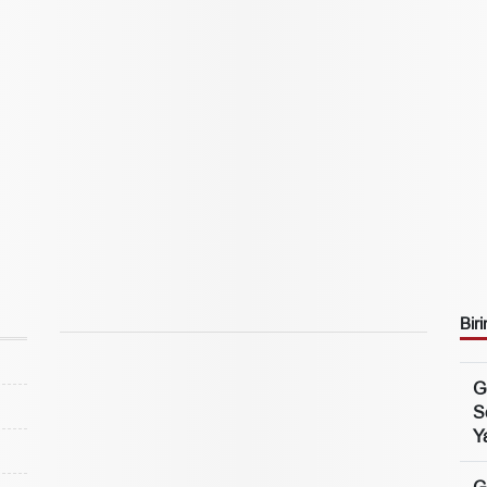
Biri
G
S
Ya
G