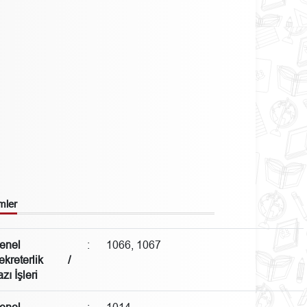
mler
enel
:
1066, 1067
ekreterlik /
zı İşleri
enel
:
1014