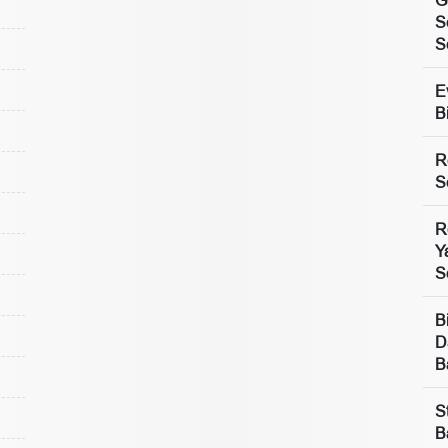
S
S
E
B
R
S
R
Y
S
B
D
B
S
B