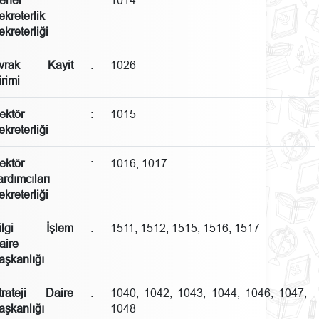
ekreterlik
ekreterliği
vrak Kayit
:
1026
irimi
ektör
:
1015
ekreterliği
ektör
:
1016, 1017
ardımcıları
ekreterliği
ilgi İşlem
:
1511, 1512, 1515, 1516, 1517
aire
aşkanlığı
trateji Daire
:
1040, 1042, 1043, 1044, 1046, 1047,
aşkanlığı
1048