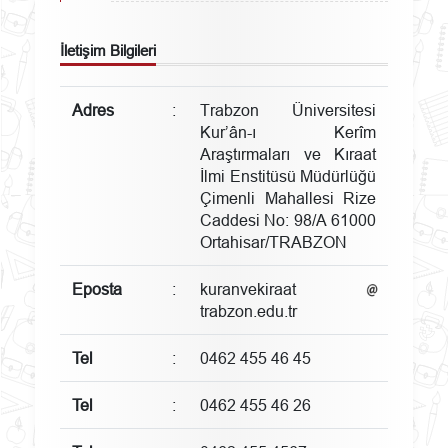
İletişim Bilgileri
Adres
:
Trabzon Üniversitesi
Kur’ân-ı Kerîm
Araştırmaları ve Kıraat
İlmi Enstitüsü Müdürlüğü
Çimenli Mahallesi Rize
Caddesi No: 98/A 61000
Ortahisar/TRABZON
Eposta
:
kuranvekiraat
trabzon.edu.tr
Tel
:
0462 455 46 45
Tel
:
0462 455 46 26