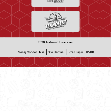
2026
Trabzon Üniversitesi
Mesaj Gönder
Rss
Site Haritası
Bize Ulaşın
KVKK