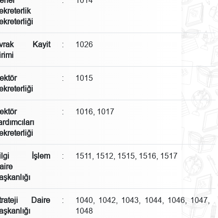
ekreterlik
ekreterliği
vrak Kayit
:
1026
irimi
ektör
:
1015
ekreterliği
ektör
:
1016, 1017
ardımcıları
ekreterliği
ilgi İşlem
:
1511, 1512, 1515, 1516, 1517
aire
aşkanlığı
trateji Daire
:
1040, 1042, 1043, 1044, 1046, 1047,
aşkanlığı
1048