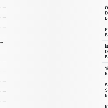
Ö
D
B
P
B
lmi
İ
D
B
Y
B
S
S
B
K