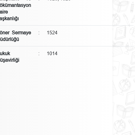
ökümantasyon
aire
aşkanlığı
öner Sermaye
:
1524
üdürlüğü
ukuk
:
1014
üşavirliği