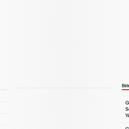
Biri
G
S
Ya
G