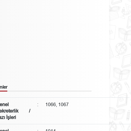
mler
enel
:
1066, 1067
ekreterlik /
zı İşleri
enel
:
1014