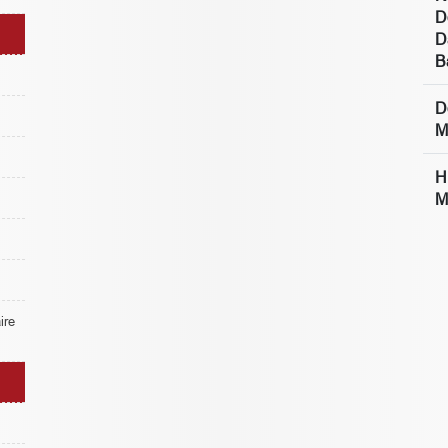
D
D
B
D
M
H
M
re