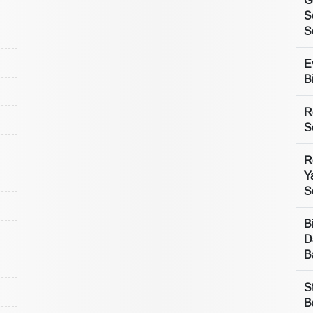
S
S
E
B
R
S
R
Y
S
B
D
B
S
B