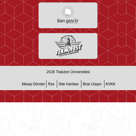
2026
Trabzon Üniversitesi
Mesaj Gönder
Rss
Site Haritası
Bize Ulaşın
KVKK