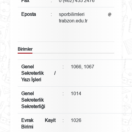
Fax
:
0 (462) 455 2476
Eposta
:
sporbilimleri
trabzon.edu.tr
Birimler
Genel
:
1066, 1067
Sekreterlik /
Yazı İşleri
Genel
:
1014
Sekreterlik
Sekreterliği
Evrak Kayit
:
1026
Birimi